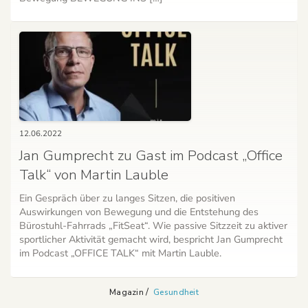
12.06.2022
Jan Gumprecht zu Gast im Podcast „Office
Talk“ von Martin Lauble
Ein Gespräch über zu langes Sitzen, die positiven
Auswirkungen von Bewegung und die Entstehung des
Bürostuhl-Fahrrads „FitSeat“. Wie passive Sitzzeit zu aktiver
sportlicher Aktivität gemacht wird, bespricht Jan Gumprecht
im Podcast „OFFICE TALK“ mit Martin Lauble.
Magazin
Gesundheit