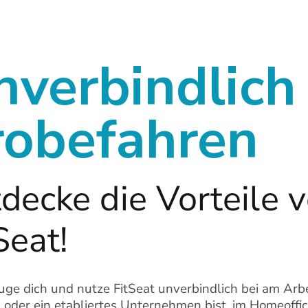
nverbindlich
robefahren
decke die Vorteile 
Seat!
ge dich und nutze FitSeat unverbindlich bei am Arbei
 oder ein etabliertes Unternehmen bist, im Homeoffice