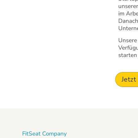
unseren
im Arbe
Danach 
Unterne
Unsere 
Verfügu
starten
Jetzt
FitSeat Company