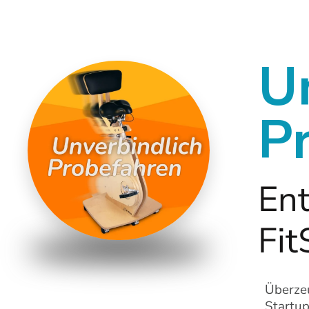
U
P
Ent
Fit
Überzeu
Startup