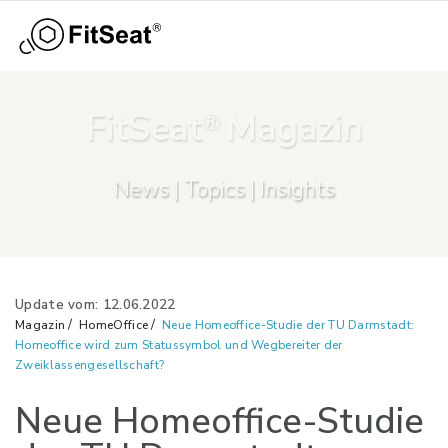
Menü
Skip to main content
FitSeat
Magazin
®
News | Topics | Insights
Update vom: 12.06.2022
Magazin
HomeOffice
Neue Homeoffice-Studie der TU Darmstadt:
Homeoffice wird zum Statussymbol und Wegbereiter der
Zweiklassengesellschaft?
e
Neue Homeoffice-Studie