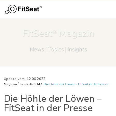
Menü
Skip to main content
FitSeat
Magazin
®
News | Topics | Insights
Update vom: 12.06.2022
Magazin
Pressebericht
Die Höhle der Löwen – FitSeat in der Presse
Die Höhle der Löwen –
e
FitSeat in der Presse