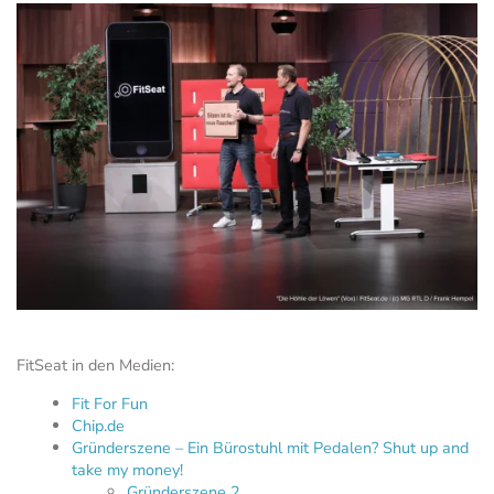
FitSeat in den Medien:
Fit For Fun
Chip.de
Gründerszene – Ein Bürostuhl mit Pedalen? Shut up and
take my money!
Gründerszene 2