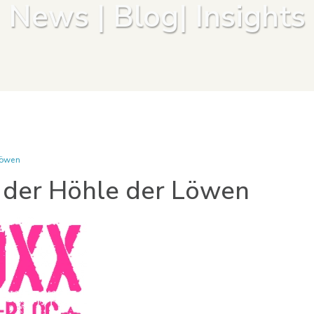
News | Blog| Insights
Löwen
n der Höhle der Löwen