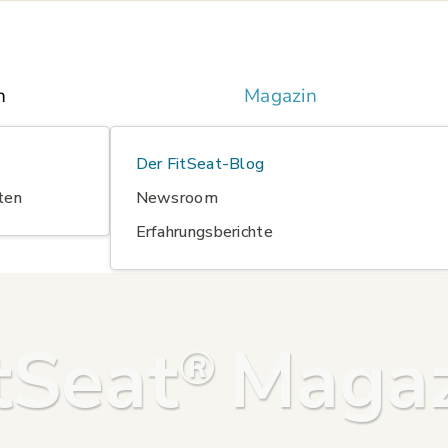
n
Magazin
Der FitSeat-Blog
ten
Newsroom
Erfahrungsberichte
tSeat
Magaz
®