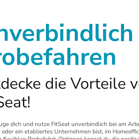
nverbindlich
robefahren
decke die Vorteile 
Seat!
ge dich und nutze FitSeat unverbindlich bei am Arbei
 oder ein etabliertes Unternehmen bist, im Homeoffice