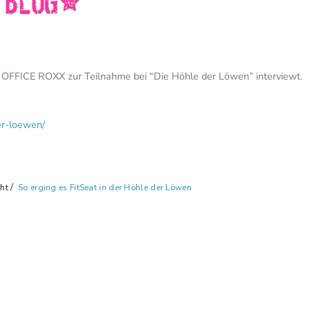
 OFFICE ROXX zur Teilnahme bei “Die Höhle der Löwen” interviewt.
er-loewen/
cht
So erging es FitSeat in der Höhle der Löwen