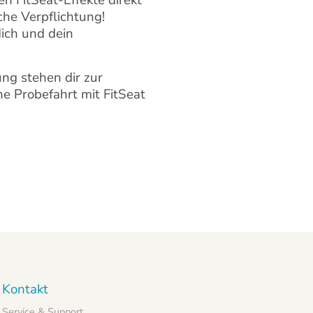
n FitSeat-Effekte direkt
che Verpflichtung!
dich und dein
ng stehen dir zur
ne Probefahrt mit FitSeat
Kontakt
Service & Support