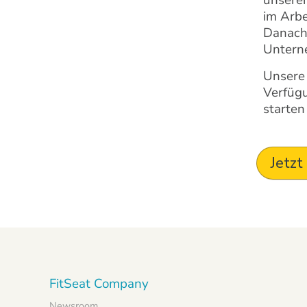
unseren
im Arbe
Danach 
Unterne
Unsere 
Verfügu
starten
Jetzt
FitSeat Company
Newsroom