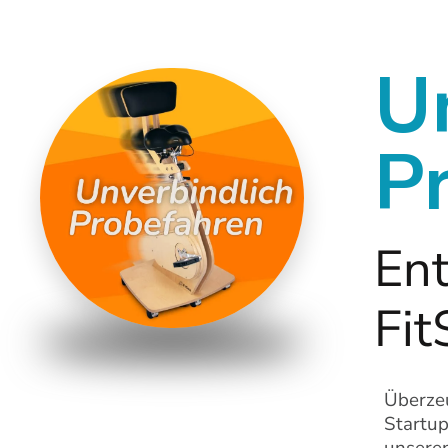
U
P
Ent
Fit
Überzeu
Startup