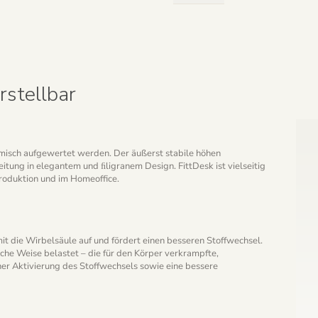
Elektrisch
höhenverstellbar
Menge
rstellbar
h
isch aufgewertet werden. Der äußerst stabile höhen
itung in elegantem und ﬁligranem Design. FittDesk ist vielseitig
Produktion und im Homeoffice.
it die Wirbelsäule auf und fördert einen besseren Stoffwechsel.
iche Weise belastet – die für den Körper verkrampfte,
iner Aktivierung des Stoffwechsels sowie eine bessere