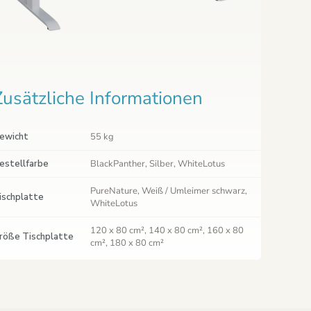
Zusätzliche Informationen
ewicht
55 kg
estellfarbe
BlackPanther, Silber, WhiteLotus
PureNature, Weiß / Umleimer schwarz,
ischplatte
WhiteLotus
120 x 80 cm², 140 x 80 cm², 160 x 80
röße Tischplatte
cm², 180 x 80 cm²