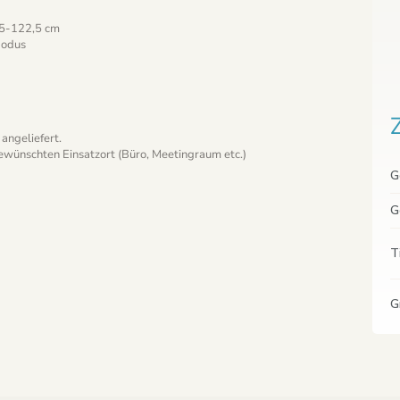
,5-122,5 cm
Modus
angeliefert.
gewünschten Einsatzort (Büro, Meetingraum etc.)
G
G
T
G