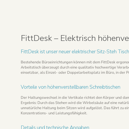
FittDesk – Elektrisch höhenve
FittDesk ist unser neuer elektrischer Sitz-Steh Tisc
Bestehende Büroeinrichtungen können mit dem FittDesk ergonom
Arbeitstisch überzeugt durch eine qualitativ hochwertige Verarbe
einsetzbar, als Einzel- oder Doppelarbeitsplatz im Büro, in der 
Vorteile von höhenverstellbaren Schreibtischen
Der Haltungswechsel in die Vertikale richtet den Körper und dam
Ergebnis: Durch das Stehen wird die Wirbelsäule auf eine natürl
unnatürliche Haltung beim Sitzen wird aufgelöst. Das führt zu e
Konzentrations- und Leistungsfähigkeit.
Details und technische Angaben